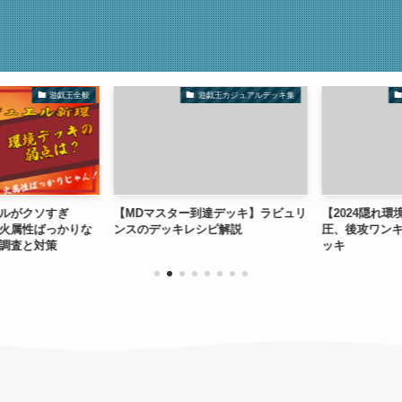
遊戯王全般
遊戯王カジュアルデッキ集
ルがクソすぎ
【MDマスター到達デッキ】ラビュリ
【2024隠れ環
火属性ばっかりな
ンスのデッキレシピ解説
圧、後攻ワンキ
調査と対策
ッキ