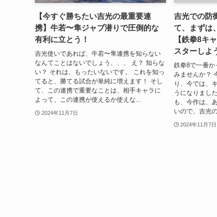
【今すぐ勝ちたい吉光の最重要連
吉光での防
携】牛若〜隼ジャブ潜りで圧倒的な
て、まずは
有利に立とう！
【鉄拳8キ
スターしよ
吉光使いであれば、牛若〜隼連携を知らない
なんてことはないでしょう、、、 え？ 知らな
鉄拳8で一番か
い？ それは、もったいないです。 これを知っ
みませんか？ 
てると、勝てる試合が単純に増えます！ そし
り、今では、
て、この連携で重要なことは、相手キャラに
うになりました
よって、この連携が使えるか使えな...
も、今作は、
いので、吉光の
2024年11月7日
2024年11月7日