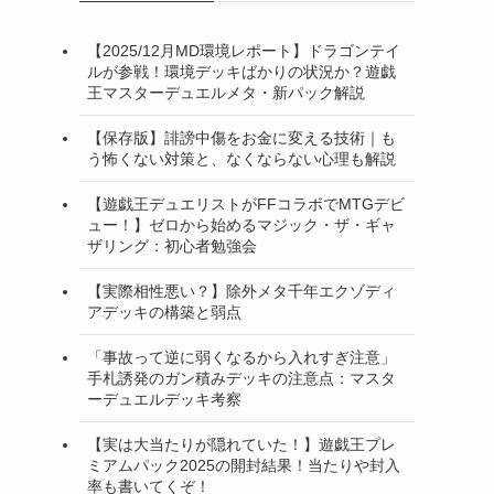
【2025/12月MD環境レポート】ドラゴンテイ
ルが参戦！環境デッキばかりの状況か？遊戯
王マスターデュエルメタ・新パック解説
【保存版】誹謗中傷をお金に変える技術｜も
う怖くない対策と、なくならない心理も解説
【遊戯王デュエリストがFFコラボでMTGデビ
ュー！】ゼロから始めるマジック・ザ・ギャ
ザリング：初心者勉強会
【実際相性悪い？】除外メタ千年エクゾディ
アデッキの構築と弱点
「事故って逆に弱くなるから入れすぎ注意」
手札誘発のガン積みデッキの注意点：マスタ
ーデュエルデッキ考察
【実は大当たりが隠れていた！】遊戯王プレ
ミアムパック2025の開封結果！当たりや封入
率も書いてくぞ！