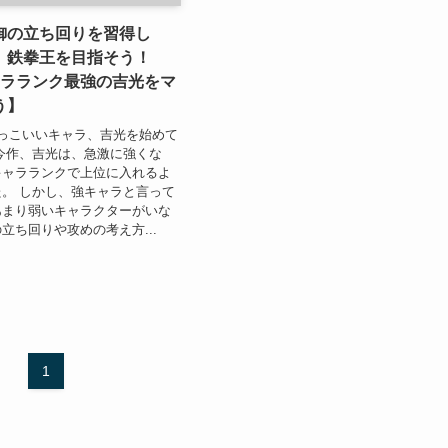
御の立ち回りを習得し
、鉄拳王を目指そう！
ャラランク最強の吉光をマ
う】
っこいいキャラ、吉光を始めて
今作、吉光は、急激に強くな
キャラランクで上位に入れるよ
。 しかし、強キャラと言って
あまり弱いキャラクターがいな
立ち回りや攻めの考え方...
1