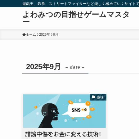
遊戯王、鉄拳、ストリートファイターなど楽しく極めていくサイト
よわみつの目指せゲームマスタ
ー
ホーム
2025年
9月
2025年9月
– date –
趣味