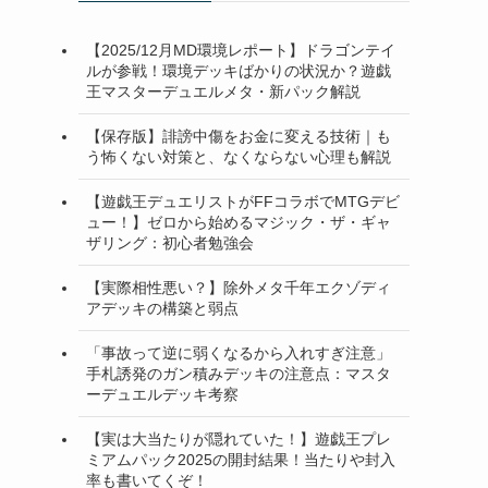
【2025/12月MD環境レポート】ドラゴンテイ
ルが参戦！環境デッキばかりの状況か？遊戯
王マスターデュエルメタ・新パック解説
【保存版】誹謗中傷をお金に変える技術｜も
う怖くない対策と、なくならない心理も解説
【遊戯王デュエリストがFFコラボでMTGデビ
ュー！】ゼロから始めるマジック・ザ・ギャ
ザリング：初心者勉強会
【実際相性悪い？】除外メタ千年エクゾディ
アデッキの構築と弱点
「事故って逆に弱くなるから入れすぎ注意」
手札誘発のガン積みデッキの注意点：マスタ
ーデュエルデッキ考察
【実は大当たりが隠れていた！】遊戯王プレ
ミアムパック2025の開封結果！当たりや封入
率も書いてくぞ！