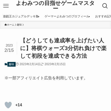
よわみつの目指せゲームマスタ
ー
遊戯王カジュアルデッキ集
ゲーマーよわみつのプロフィール
おすすめ記
ホーム
趣味
【どうしても達成率を上げたい人
2023
に】将棋ウォーズ3分切れ負けで楽
2/15
して初段を達成できる方法