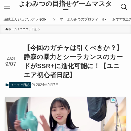
よわみつの目指せゲームマスタ
ー
遊戯王カジュアルデッキ集
ゲーマーよわみつのプロフィール
おすすめ記
ホーム
ユニエア日記
【今回のガチャは引くべきか？】
静寂の暴力とシーラカンスのカー
2024
9/07
ドがSSR+に進化可能に！【ユニ
エア初心者日記】
2024年9月7日
ユニエア日記