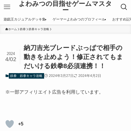
よわみつの目指せゲームマスタ
ー
遊戯王カジュアルデッキ集
ゲーマーよわみつのプロフィール
おすすめ記
ホーム
鉄拳
鉄拳キャラ攻略
納刀吉光ブレードぶっぱで相手の
2024
動きを止めよう！修正されてもま
4/02
だいける鉄拳8必須連携！！
2024年3月27日
2024年4月2日
鉄拳
鉄拳キャラ攻略
※一部アフィリエイト広告を利用しています。
+5