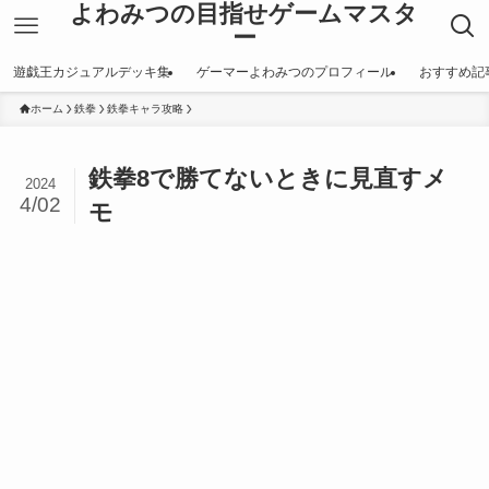
よわみつの目指せゲームマスタ
ー
遊戯王カジュアルデッキ集
ゲーマーよわみつのプロフィール
おすすめ記
ホーム
鉄拳
鉄拳キャラ攻略
鉄拳8で勝てないときに見直すメ
2024
4/02
モ